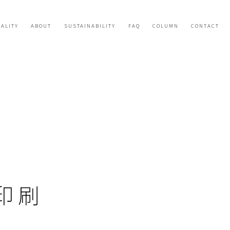
ALITY
ABOUT
SUSTAINABILITY
FAQ
COLUMN
CONTACT
印刷