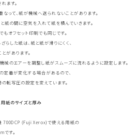
されます。
重なって、紙が機械へ送られないことがあります。
紙と紙の間に空気を入れて紙を積んでいきます。
でもオフセット印刷でも同じです。
ざらした紙は、紙と紙が滑りにくく、
ことがあります。
、機械のエアーを調整し紙がスムーズに流れるように設定します。
色の定着が変化する場合があるので、
時の転写圧の設定を変えています。
る用紙のサイズと厚み
0DCP (Fuji Xerox)で使える用紙の
mmです。